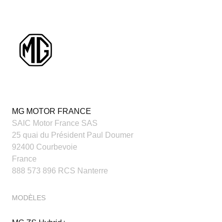
MG MOTOR FRANCE
SAIC Motor France SAS
25 quai du Président Paul Doumer
92400 Courbevoie
France
888 573 896 RCS Nanterre
MODÈLES