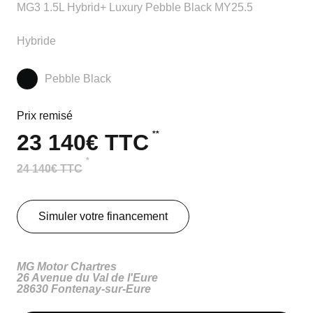
MG3 1.5L Hybrid+ Luxury Pebble Black MY25.5
Hybride
Pebble Black
Prix remisé
**
23 140€ TTC
*
24 140€ TTC
Simuler votre financement
MG Motor Chartres
26 Avenue du Val de l'Eure
28630 Fontenay-sur-Eure