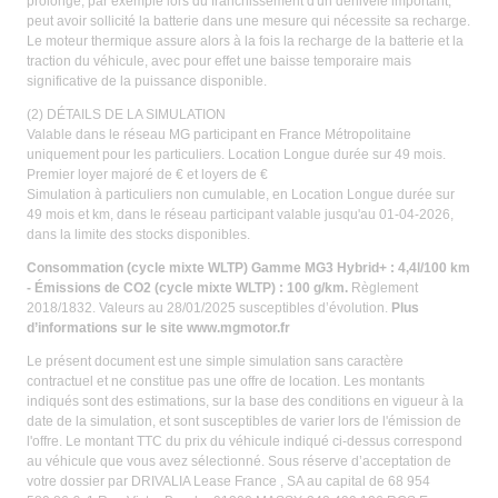
prolongé, par exemple lors du franchissement d'un dénivelé important,
peut avoir sollicité la batterie dans une mesure qui nécessite sa recharge.
Le moteur thermique assure alors à la fois la recharge de la batterie et la
traction du véhicule, avec pour effet une baisse temporaire mais
significative de la puissance disponible.
(2) DÉTAILS DE LA SIMULATION
Valable dans le réseau MG participant en France Métropolitaine
uniquement pour les particuliers. Location Longue durée sur 49 mois.
Premier loyer majoré de € et loyers de €
Simulation à particuliers non cumulable, en Location Longue durée sur
49 mois et km, dans le réseau participant valable jusqu'au 01-04-2026,
dans la limite des stocks disponibles.
Consommation (cycle mixte WLTP) Gamme MG3 Hybrid+ : 4,4l/100 km
- Émissions de CO2 (cycle mixte WLTP) : 100 g/km.
Règlement
2018/1832. Valeurs au 28/01/2025 susceptibles d’évolution.
Plus
d’informations sur le site
www.mgmotor.fr
Le présent document est une simple simulation sans caractère
contractuel et ne constitue pas une offre de location. Les montants
indiqués sont des estimations, sur la base des conditions en vigueur à la
date de la simulation, et sont susceptibles de varier lors de l'émission de
l'offre. Le montant TTC du prix du véhicule indiqué ci-dessus correspond
au véhicule que vous avez sélectionné. Sous réserve d’acceptation de
votre dossier par DRIVALIA Lease France , SA au capital de 68 954